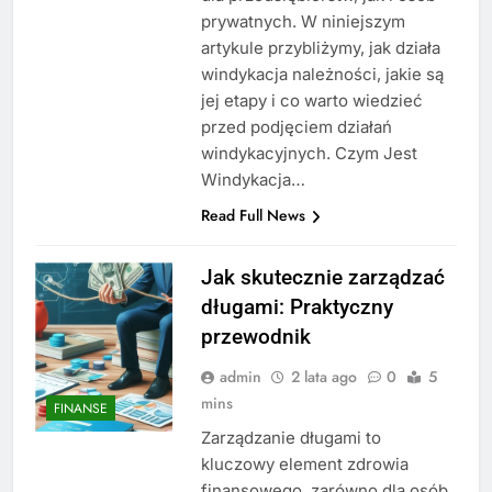
prywatnych. W niniejszym
artykule przybliżymy, jak działa
windykacja należności, jakie są
jej etapy i co warto wiedzieć
przed podjęciem działań
windykacyjnych. Czym Jest
Windykacja…
Read Full News
Jak skutecznie zarządzać
długami: Praktyczny
przewodnik
admin
2 lata ago
0
5
mins
FINANSE
Zarządzanie długami to
kluczowy element zdrowia
finansowego, zarówno dla osób