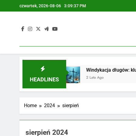
Skip
czwartek, 2026-08-06
3:09:38 PM
to
content
i wyzwania
Windykacja długów: klucz do zach
2 Lata Ago
HEADLINES
Home
2024
sierpień
sierpień 2024