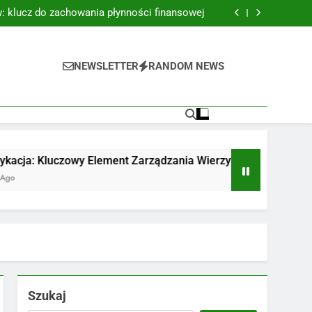
acy detektywa – kluczowe zasady i wyzwania
: klucz do zachowania płynności finansowej
owy Element Zarządzania Wierzytelnościami
w różnych branżach: Specyficzne wyzwania i
rozwiązania
acy detektywa – kluczowe zasady i wyzwania
: klucz do zachowania płynności finansowej
NEWSLETTER
RANDOM NEWS
owy Element Zarządzania Wierzytelnościami
w różnych branżach: Specyficzne wyzwania i
rozwiązania
czowy Element Zarządzania Wierzytelnościami
Szukaj