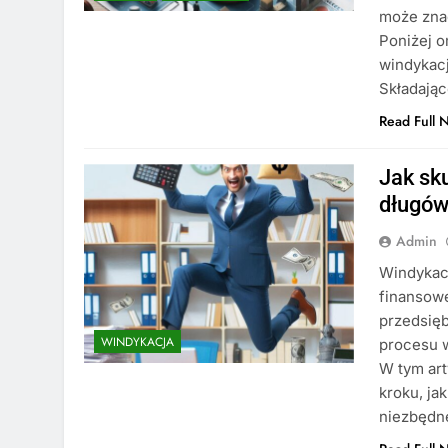
może zna
Poniżej 
windykacj
Składają
Read Full 
Jak sk
długów
Admin
Windykacj
finansowe
przedsięb
WINDYKACJA
procesu w
W tym ar
kroku, ja
niezbędn