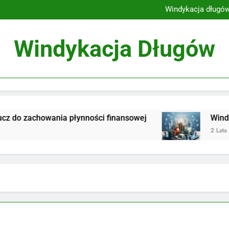
Etyka pr
Windykacja długów
Windykacja: Klucz
Windykacja należności 
Etyka pr
Windykacja Długów
Windykacja długów
Windykacja: Klucz
Windykacja należności 
owania płynności finansowej
Windykacja: Klu
2 Lata Ago