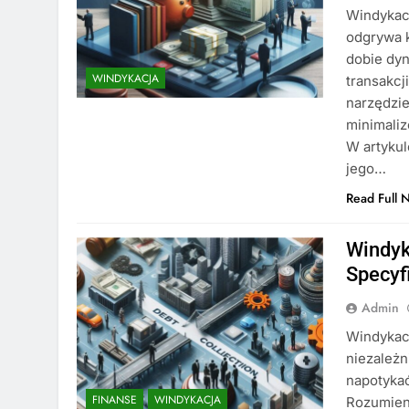
Windykacj
odgrywa k
dobie dyn
WINDYKACJA
transakcj
narzędzie
minimaliz
W artykul
jego…
Read Full 
Windyk
Specyf
Admin
Windykacj
niezależn
napotyka
FINANSE
WINDYKACJA
Rozumien