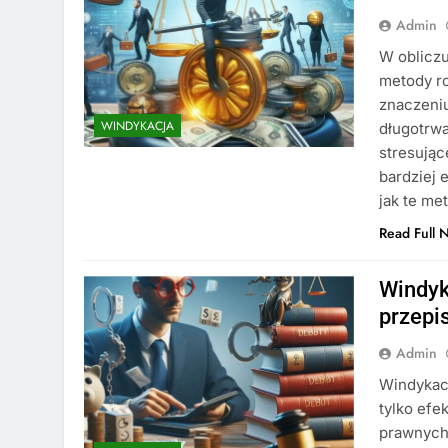
Admin
W obliczu
metody ro
znaczeniu
WINDYKACJA
długotrw
stresując
bardziej 
jak te m
Read Full 
Windyk
przepi
Admin
Windykac
tylko efe
prawnych.