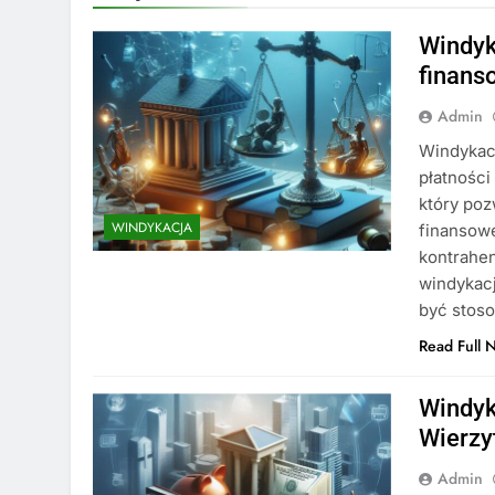
Windyk
finans
Admin
Windykacj
płatności
który poz
WINDYKACJA
finansowe
kontrahen
windykacj
być stos
Read Full 
Windyk
Wierzy
Admin