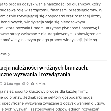
a to proces odzyskiwania należności od dłużników, który
luczową rolę w zarządzaniu finansami przedsiębiorstw. W
amicznie rozwijającej się gospodarki oraz rosnącej liczby
i handlowych, windykacja staje się nieodzownym
m, które pozwala firmom utrzymać płynność finansową i
ować straty związane z nieuregulowanymi zobowiązaniami.
e omówimy, na czym polega proces windykacji, jakie są
News
acja należności w różnych branżach:
iczne wyzwania i rozwiązania
2 Lata Ago
0
4 Mins
a należności to kluczowy proces dla każdej firmy,
ie od branży. Jednak różne sektory gospodarki mogą
ć specyficzne wyzwania związane z odzyskiwaniem długów.
ie tych wyzwań i zastosowanie odpowiednich rozwiązań