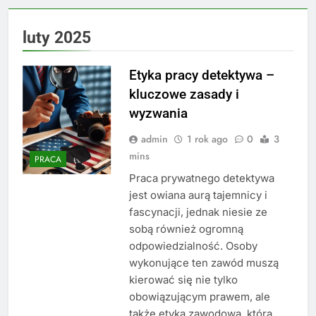
luty 2025
Etyka pracy detektywa –
kluczowe zasady i
wyzwania
admin
1 rok ago
0
3
mins
PRACA
Praca prywatnego detektywa
jest owiana aurą tajemnicy i
fascynacji, jednak niesie ze
sobą również ogromną
odpowiedzialność. Osoby
wykonujące ten zawód muszą
kierować się nie tylko
obowiązującym prawem, ale
także etyką zawodową, która